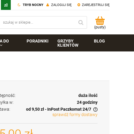
TRYB NOCNY
ZALOGUJ SIĘ
ZAREJESTRUJ SIĘ
(pusty)
A DO
PORADNIKI
GRZYBY
BLOG
KLIENTÓW
tępność:
duża ilość
yłka w:
24 godziny
tawa:
od 9,50 zł
- InPost Paczkomat 24/7
sprawdź formy dostawy
Cena nie zawiera ewentualnych kosztów
płatności