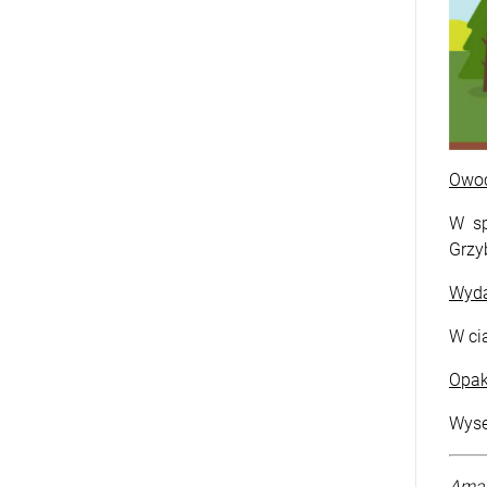
Owo
W sp
Grzy
Wyda
W ci
Opa
Wyse
Amat