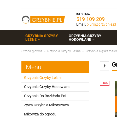
INFOLINIA:
519 109 209
Email:
biuro@grzybnie.pl
GRZYBNIA GRZYBY
GRZYBNIA GRZYBY
LEŚNE
HODOWLANE
Strona główna
Grzybnia Grzyby Leśne
Grzybnia Gąska zielo
G
Menu
Grzybnia Grzyby Leśne
Grzybnia Grzyby Hodowlane
Grzybnia Do Rozkładu Pni
Żywa Grzybnia Mikoryzowa
Mikoryza do ogrodu