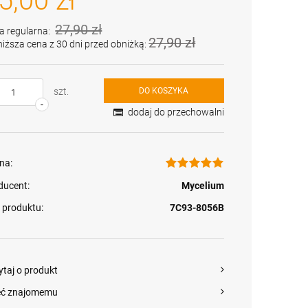
5,00 zł
27,90 zł
a regularna:
27,90 zł
niższa cena z 30 dni przed obniżką:
szt.
DO KOSZYKA
-
dodaj do przechowalni
na:
Grzybnia Borowik
ducent:
Mycelium
sosnowy
25,00 zł
 produktu:
7C93-8056B
Cena regularna:
27,90 zł
Najniższa cena:
25,90 zł
ytaj o produkt
eć znajomemu
+