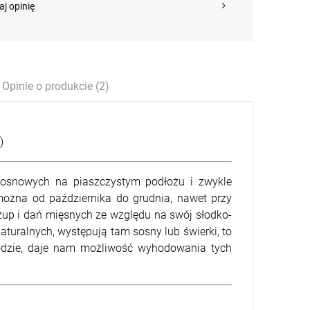
szt.
aj opinię
-
DO KOSZYKA
Opinie o produkcie (2)
)
 sosnowych na piaszczystym podłożu i zwykle
można od października do grudnia, nawet przy
zup i dań mięsnych ze względu na swój słodko-
turalnych, występują tam sosny lub świerki, to
rodzie, daje nam możliwość wyhodowania tych