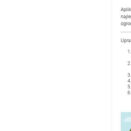
Apli
najl
ogro
Upra