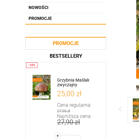
NOWOŚCI
PROMOCJE
PROMOCJE
BESTSELLERY
odgrzybek
Grzybnia Maślak
Grzybnia Borowik
zwyczajny
szlachetny
ł
25,00 zł
25,00 zł
arna:
Cena regularna:
Cena regularna:
27,90 zł
27,90 zł
cena:
Najniższa cena:
Najniższa cena:
27,90 zł
25,90 zł
+
+