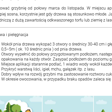
kować grzybnię od połowy marca do listopada. W miejscu apli
epiej sosna, korzystnie jest gdy drzewa są stosunkowo młode. 
dniczą z dużą zawartością odkwaszonego torfu lub ziemię z las
wa i pielęgnacja
Wokół pnia drzewa wykopać 3 otwory o średnicy 30-40 cm i g
0,5–5m ( ok. 10 średnic pnia ) od pnia drzewa.
Otwory wypełnić do połowy przygotowanym podłożem, następni
opakowania na każdy otwór. Zasypać podłożem do poziomu gr
Miejsce aplikacji starannie podlać, 1 wiadro wody wokół każde
Przykryć warstwą liści, igieł, mchu, gałązek itp. z lasu.
Dobry wpływ na rozwój grzybni ma zastosowanie roztworu cukru
W okresie owocowania, w przypadku braku opadów zaleca się cy