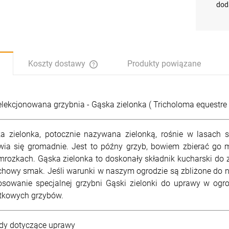
szt.
szt.
szt.
szt.
dod
-
-
-
-
DO KOSZYKA
DO KOSZYKA
DO KOSZYKA
DO KOSZYKA
Koszty dostawy
Produkty powiązane
Cena nie zawiera ewentualnych kosztów
płatności
lekcjonowana grzybnia - Gąska zielonka ( Tricholoma equestre 
a zielonka, potocznie nazywana zielonką, rośnie w lasach
wia się gromadnie. Jest to późny grzyb, bowiem zbierać go 
mrozkach. Gąska zielonka to doskonały składnik kucharski do 
chowy smak. Jeśli warunki w naszym ogrodzie są zbliżone do na
osowanie specjalnej grzybni Gąski zielonki do uprawy w og
tkowych grzybów.
dy dotyczące uprawy