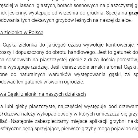
zęściej w lasach iglastych, borach sosnowych na piaszczystej g
nek jesienny, występuje od września do grudnia. Specjalna
grzy
dowania tych ciekawych grzybów leśnych na naszej działce.
a zielonka w Polsce
 Gąska zielonka do jakiegoś czasu wywołuje kontrowersje, 
oszy i dopuszczony do obrotu handlowego. Jest to gatunek dość 
ch sosnowych na piaszczystej glebie z dużą ilością porostów
nie występuje rzadziej. Jeśli cenisz sobie smak i aromat Gąski 
żone do naturalnych warunków występowania gąski, za s
dować ten gatunek w swoim ogrodzie.
wa Gąski zielonki na naszych działkach
a lubi gleby piaszczyste, najczęściej występuje pod drzewami
ł drzewa należy wykopać otwory w których umieszcza się grzyb
dlać. Następnie zabezpieczamy miejsce aplikacji grzybni nakład
sferyczne będą sprzyjające, pierwsze grzyby mogą pojawiać się 