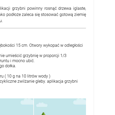
kacji grzybni powinny rosnąć drzewa iglaste,
Jako podłoże zaleca się stosować gotową ziemię
u.
łębokości 15 cm. Otwory wykopać w odległości
e umieścić grzybnię w proporcji 1/3
untu i mocno ubić.
go dołka.
 ( 10 g na 10 litrów wody )
kliczne zwilżanie gleby. aplikacja grzybni