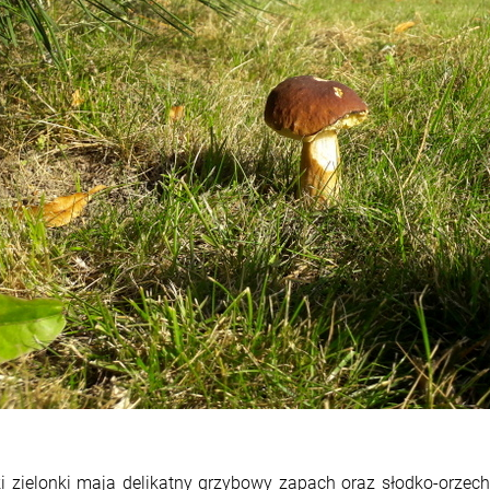
i zielonki maja delikatny grzybowy zapach oraz słodko-orzech