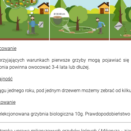
cowanie
rzyjających warunkach pierwsze grzyby mogą pojawiać się p
bnia powinna owocować 3-4 lata lub dłużej.
jność
ągu jednego roku, pod jednym drzewem możemy zebrać od kilku
kowanie
lekcjonowana grzybnia biologiczna 10g. Prawdopodobieństwo
orska uprawa mikoryzowych grzybów leśnych ( Mikoryza - zjaw