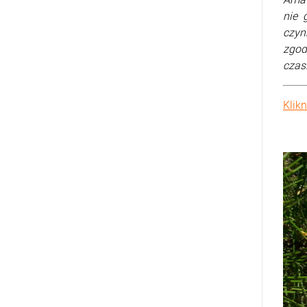
nie 
czyn
zgod
czasi
Klik