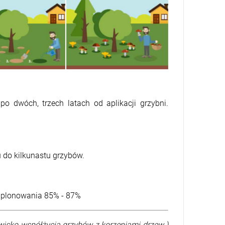
o dwóch, trzech latach od aplikacji grzybni.
 do kilkunastu grzybów.
 plonowania 85% - 87%
isko współżycia grzybów z korzeniami drzew )