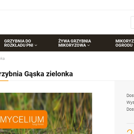
GRZYBNIA DO
ŻYWA GRZYBNIA
MIKORYZ
ROZKŁADU PNI
MIKORYZOWA
OGRODU
nka
rzybnia Gąska zielonka
Dos
Wys
Dos