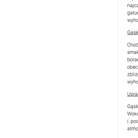
najc
gatu
wyho
Gąsk
Choć
smak
bora
obec
zbli
wyho
Upra
Gąsk
Wokó
i po
atmo