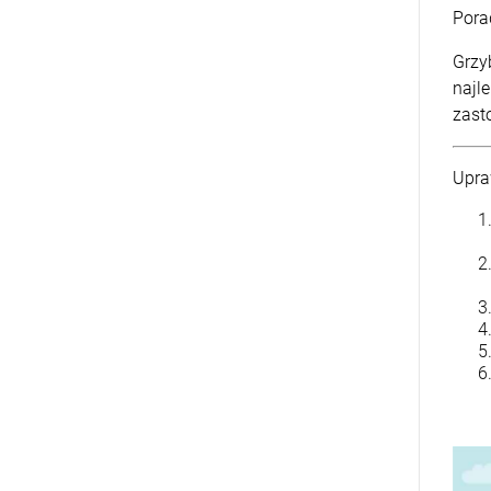
Pora
Grzy
najl
zast
Upra