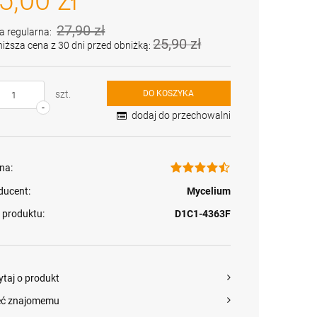
5,00 zł
27,90 zł
a regularna:
25,90 zł
niższa cena z 30 dni przed obniżką:
szt.
DO KOSZYKA
-
dodaj do przechowalni
na:
Grzybnia Borowik
ducent:
Mycelium
sosnowy
25,00 zł
 produktu:
D1C1-4363F
Cena regularna:
27,90 zł
Najniższa cena:
25,90 zł
ytaj o produkt
eć znajomemu
+