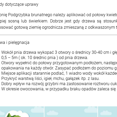
dy dotyczące uprawy
bnię Podgrzybka brunatnego należy aplikować od połowy kwietn
epiej sosną lub świerkiem. Dobrze jest gdy drzewa są stosun
osować gotową ziemię ogrodnicza zmieszaną z odkwaszonym tor
wa i pielęgnacja
Wokół pnia drzewa wykopać 3 otwory o średnicy 30-40 cm i g
0,5 – 5m ( ok. 10 średnic pnia ) od pnia drzewa.
Otwory wypełnić do połowy przygotowanym podłożem, następni
opakowania na każdy otwór. Zasypać podłożem do poziomu gr
Miejsce aplikacji starannie podlać, 1 wiadro wody wokół każde
Przykryć warstwą liści, igieł, mchu, gałązek itp. z lasu.
Dobry wpływ na rozwój grzybni ma zastosowanie roztworu cukru
W okresie owocowania, w przypadku braku opadów zaleca się c