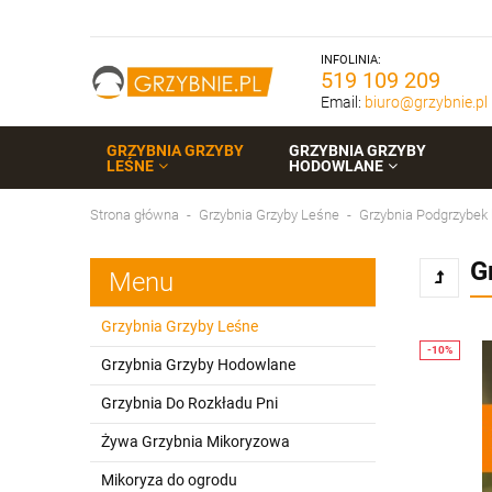
INFOLINIA:
519 109 209
Email:
biuro@grzybnie.pl
GRZYBNIA GRZYBY
GRZYBNIA GRZYBY
LEŚNE
HODOWLANE
Strona główna
Grzybnia Grzyby Leśne
Grzybnia Podgrzybek 
G
Menu
Grzybnia Grzyby Leśne
Grzybnia Grzyby Hodowlane
Grzybnia Do Rozkładu Pni
Żywa Grzybnia Mikoryzowa
Mikoryza do ogrodu