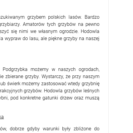
oszukiwanym grzybem polskich lasów. Bardzo
z grzybiarzy. Amatorów tych grzybów na pewno
eszyć się nimi we własnym ogrodzie. Hodowla
la wypraw do lasu, ale piękne grzyby na naszej
ię Podgrzybka możemy w naszych ogrodach,
e zbierane grzyby. Wystarczy, że przy naszym
na lub świerk możemy zastosować wtedy grzybnię
atrakcyjnych grzybów. Hodowla grzybów leśnych
zybni, pod konkretne gatunki drzew oraz muszą
ka
ów, dobrze gdyby warunki były zbliżone do