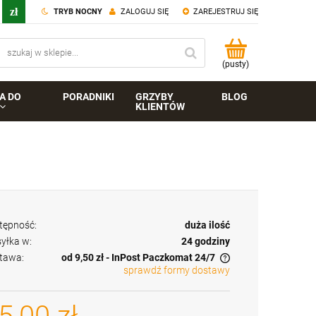
TRYB NOCNY
ZALOGUJ SIĘ
ZAREJESTRUJ SIĘ
(pusty)
A DO
PORADNIKI
GRZYBY
BLOG
KLIENTÓW
tępność:
duża ilość
yłka w:
24 godziny
tawa:
od 9,50 zł
- InPost Paczkomat 24/7
sprawdź formy dostawy
Cena nie zawiera ewentualnych kosztów
płatności