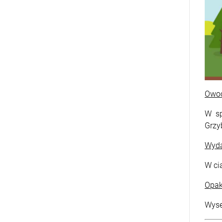
Owo
W sp
Grzy
Wyda
W ci
Opa
Wyse