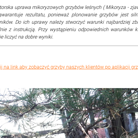
orska uprawa mikoryzowych grzybów leśnych ( Mikoryza - zjaw
gwarantuje rezultatu, ponieważ plonowanie grzybów jest si
ników. Do ich uprawy należy stworzyć warunki najbardziej zb
nie z instrukcją. Przy wystąpieniu odpowiednich warunków
e liczyć na dobre wyniki.
nij na link aby zobaczyć grzyby naszych klientów po aplikacji gr