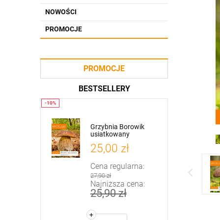
NOWOŚCI
PROMOCJE
PROMOCJE
BESTSELLERY
ąska
Grzybnia Borowik
Grzybnia Borowik
usiatkowany
szlachetny
ł
25,00 zł
25,00 zł
arna:
Cena regularna:
Cena regularna:
27,90 zł
27,90 zł
cena:
Najniższa cena:
Najniższa cena:
25,90 zł
25,90 zł
+
+