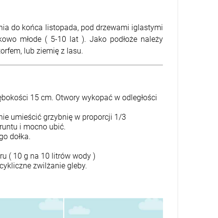
ia do końca listopada, pod drzewami iglastymi
kowo młode ( 5-10 lat ). Jako podłoże należy
fem, lub ziemię z lasu.
łębokości 15 cm. Otwory wykopać w odległości
e umieścić grzybnię w proporcji 1/3
untu i mocno ubić.
go dołka.
 ( 10 g na 10 litrów wody )
ykliczne zwilżanie gleby.