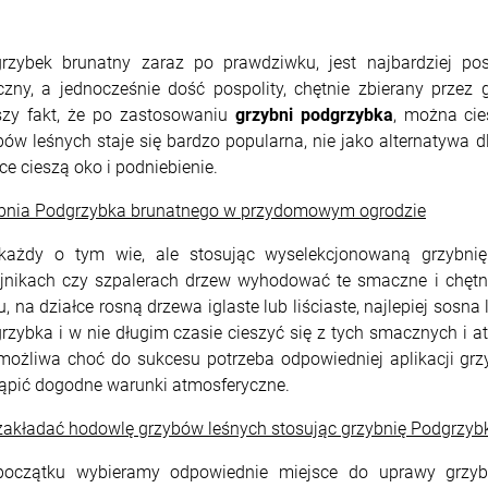
rzybek brunatny zaraz po prawdziwku, jest najbardziej p
zny, a jednocześnie dość pospolity, chętnie zbierany prze
szy fakt, że po zastosowaniu
grzybni podgrzybka
, można ci
bów leśnych staje się bardzo popularna, nie jako alternatywa d
ce cieszą oko i podniebienie.
bnia Podgrzybka brunatnego w przydomowym ogrodzie
każdy o tym wie, ale stosując wyselekcjonowaną grzybn
jnikach czy szpalerach drzew wyhodować te smaczne i chętni
, na działce rosną drzewa iglaste lub liściaste, najlepiej sos
rzybka i w nie długim czasie cieszyć się z tych smacznych i 
 możliwa choć do sukcesu potrzeba odpowiedniej aplikacji gr
ąpić dogodne warunki atmosferyczne.
zakładać hodowlę grzybów leśnych stosując grzybnię Podgrzyb
oczątku wybieramy odpowiednie miejsce do uprawy grzyb