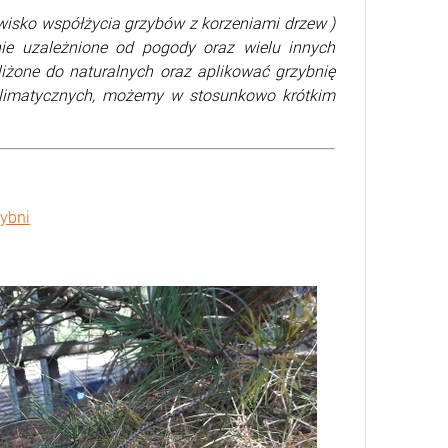
isko współżycia grzybów z korzeniami drzew )
lnie uzależnione od pogody oraz wielu innych
liżone do naturalnych oraz aplikować grzybnię
 klimatycznych, możemy w stosunkowo krótkim
zybni