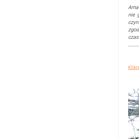
Amat
nie 
czyn
zgod
czasi
Klik