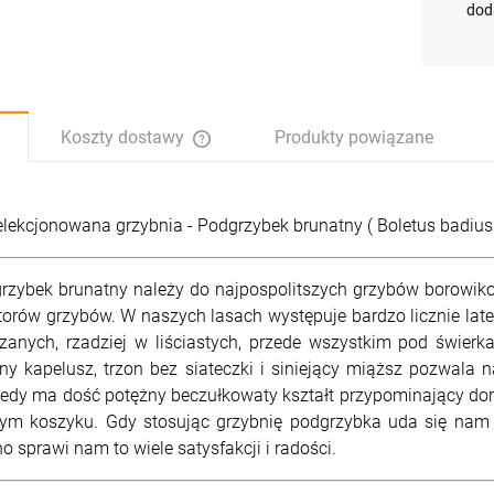
szt.
szt.
szt.
szt.
dod
-
-
-
-
DO KOSZYKA
DO KOSZYKA
DO KOSZYKA
DO KOSZYKA
Koszty dostawy
Produkty powiązane
Cena nie zawiera ewentualnych kosztów
płatności
lekcjonowana grzybnia - Podgrzybek brunatny ( Boletus badius
rzybek brunatny należy do najpospolitszych grzybów borowikow
orów grzybów. W naszych lasach występuje bardzo licznie latem,
zanych, rzadziej w liściastych, przede wszystkim pod świerk
ny kapelusz, trzon bez siateczki i siniejący miąższ pozwala
iedy ma dość potężny beczułkowaty kształt przypominający dor
ym koszyku. Gdy stosując grzybnię podgrzybka uda się nam
o sprawi nam to wiele satysfakcji i radości.