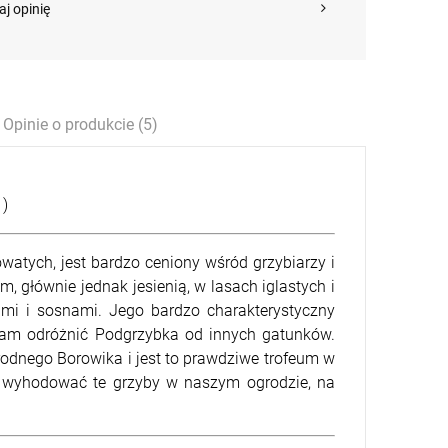
szt.
aj opinię
-
DO KOSZYKA
Opinie o produkcie (5)
 )
atych, jest bardzo ceniony wśród grzybiarzy i
 głównie jednak jesienią, w lasach iglastych i
ami i sosnami. Jego bardzo charakterystyczny
 nam odróżnić Podgrzybka od innych gatunków.
odnego Borowika i jest to prawdziwe trofeum w
 wyhodować te grzyby w naszym ogrodzie, na