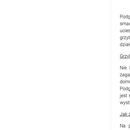
Podg
smac
ucie
grzy
dział
Grzy
Nie 
zaga
domu
Podg
jest
wyst
Jak 
Na p