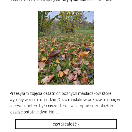
Dodano:
13-11-2019
w kategorii:
Grzyby klientów
autor:
Monika R.
Przesyłam zdjęcia ostatnich późnych maślaczków które
wyrosły w moim ogrodzie. Dużo maślaków pokazało mi się w
czerwcu, potem była cisza i teraz w listopadzie znalazłam
jeszcze ostatnie dwa. Na ...
czytaj całość »