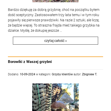
Bardzo dziękuję za dobrą grzybnię, choć na początku byłem
dość sceptyczny. Zastosowałem trzy lata temu i w tym roku
pojawiły się pierwsze prawdziwki. Na razie 2 sztuki, ale liczę,
że będzie więcej. To straszna frajda mieć takiego grzybka na
Grzybnia Koźlarz czerwony
Grzybnia Kurka - Pieprznik jadalny
działce. Myślę, że dokupię jeszcze ...
25,00 zł
25,00 zł
czytaj całość »
Cena regularna:
Cena regularna:
27,90 zł
27,90 zł
25,90 zł
25,90 zł
Najniższa cena:
Najniższa cena:
Borowiki z Waszej grzybni
szt.
szt.
DO KOSZYKA
DO KOSZYKA
Dodano:
10-09-2024
w kategorii:
Grzyby klientów
autor:
Zbigniew T.