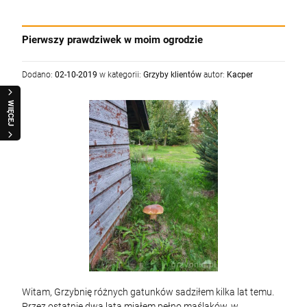
Pierwszy prawdziwek w moim ogrodzie
Dodano:
02-10-2019
w kategorii:
Grzyby klientów
autor:
Kacper
WIĘCEJ
Witam, Grzybnię różnych gatunków sadziłem kilka lat temu.
Przez ostatnie dwa lata miałem pełno maślaków, w