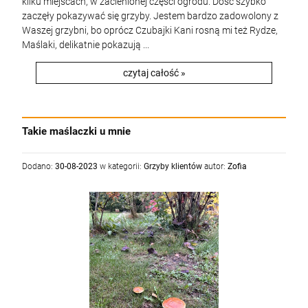
kilku miejscach, w zacienionej części ogrodu. Dość szybko
zaczęły pokazywać się grzyby. Jestem bardzo zadowolony z
Waszej grzybni, bo oprócz Czubajki Kani rosną mi też Rydze,
Maślaki, delikatnie pokazują ...
czytaj całość »
Takie maślaczki u mnie
Dodano:
30-08-2023
w kategorii:
Grzyby klientów
autor:
Zofia