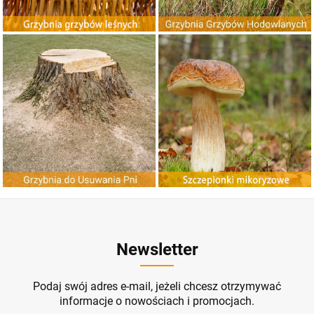
G
r
z
y
b
n
ia
d
o
U
ania
n
Szczepionki Mikoryzowe
suw
P
i
ZOBACZ
ZOBACZ
Newsletter
Podaj swój adres e-mail, jeżeli chcesz otrzymywać
informacje o nowościach i promocjach.