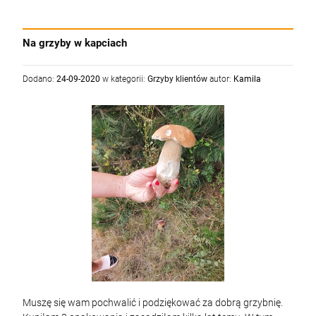
Na grzyby w kapciach
Dodano:
24-09-2020
w kategorii:
Grzyby klientów
autor:
Kamila
Muszę się wam pochwalić i podziękować za dobrą grzybnię.