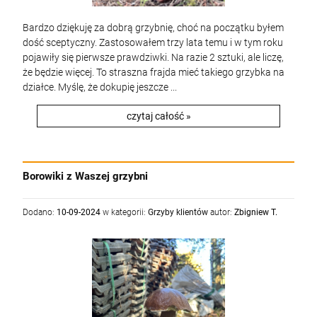
Bardzo dziękuję za dobrą grzybnię, choć na początku byłem
dość sceptyczny. Zastosowałem trzy lata temu i w tym roku
pojawiły się pierwsze prawdziwki. Na razie 2 sztuki, ale liczę,
że będzie więcej. To straszna frajda mieć takiego grzybka na
Grzybnia Kurka - Pieprznik jadalny
Grzybnia Kurka - Pieprznik jadalny
działce. Myślę, że dokupię jeszcze ...
25,00 zł
25,00 zł
czytaj całość »
Cena regularna:
Cena regularna:
27,90 zł
27,90 zł
25,90 zł
25,90 zł
Najniższa cena:
Najniższa cena:
Borowiki z Waszej grzybni
szt.
szt.
DO KOSZYKA
DO KOSZYKA
Dodano:
10-09-2024
w kategorii:
Grzyby klientów
autor:
Zbigniew T.