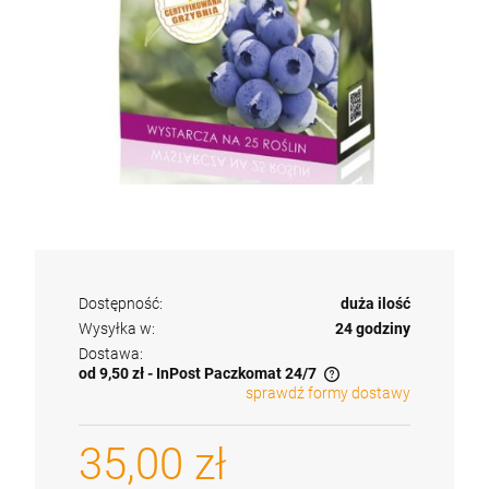
Grzybnia Kurka - Pieprznik jadalny
Grzybnia Kurka - Pieprznik jadalny
25,00 zł
25,00 zł
Cena regularna:
Cena regularna:
27,90 zł
27,90 zł
25,90 zł
25,90 zł
Najniższa cena:
Najniższa cena:
szt.
szt.
Dostępność:
duża ilość
DO KOSZYKA
DO KOSZYKA
Wysyłka w:
24 godziny
Dostawa:
od 9,50 zł
- InPost Paczkomat 24/7
sprawdź formy dostawy
Cena nie zawiera ewentualnych kosztów płatności
35,00 zł