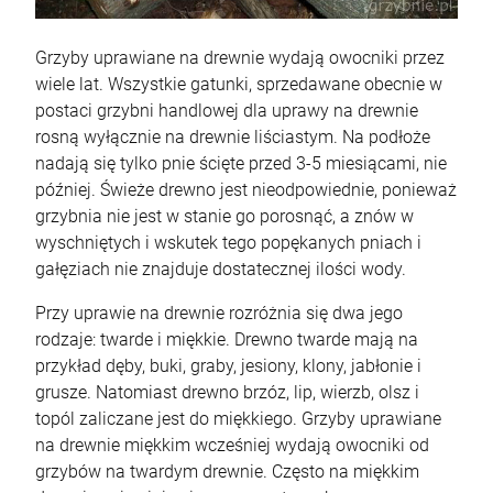
Grzyby uprawiane na drewnie wydają owocniki przez
wiele lat. Wszystkie gatunki, sprzedawane obecnie w
postaci grzybni handlowej dla uprawy na drewnie
Grzybnia Borowik sosnowy
Grzybnia Kurka - Pieprznik jadalny
rosną wyłącznie na drewnie liściastym. Na podłoże
nadają się tylko pnie ścięte przed 3-5 miesiącami, nie
25,00 zł
25,00 zł
Cena regularna:
Cena regularna:
później. Świeże drewno jest nieodpowiednie, ponieważ
27,90 zł
27,90 zł
25,90 zł
25,90 zł
Najniższa cena:
Najniższa cena:
grzybnia nie jest w stanie go porosnąć, a znów w
wyschniętych i wskutek tego popękanych pniach i
gałęziach nie znajduje dostatecznej ilości wody.
szt.
szt.
Przy uprawie na drewnie rozróżnia się dwa jego
DO KOSZYKA
DO KOSZYKA
rodzaje: twarde i miękkie. Drewno twarde mają na
przykład dęby, buki, graby, jesiony, klony, jabłonie i
grusze. Natomiast drewno brzóz, lip, wierzb, olsz i
topól zaliczane jest do miękkiego. Grzyby uprawiane
na drewnie miękkim wcześniej wydają owocniki od
grzybów na twardym drewnie. Często na miękkim