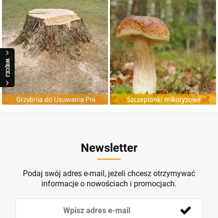
G
r
z
y
b
n
ia
d
o
U
ania
n
Szczepionki Mikoryzowe
suw
P
i
ZOBACZ
ZOBACZ
WIĘCEJ
Newsletter
Podaj swój adres e-mail, jeżeli chcesz otrzymywać
informacje o nowościach i promocjach.