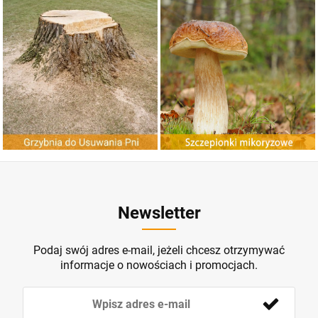
G
r
z
y
b
n
ia
d
o
U
ania
n
Szczepionki Mikoryzowe
suw
P
i
ZOBACZ
ZOBACZ
Newsletter
Podaj swój adres e-mail, jeżeli chcesz otrzymywać
informacje o nowościach i promocjach.