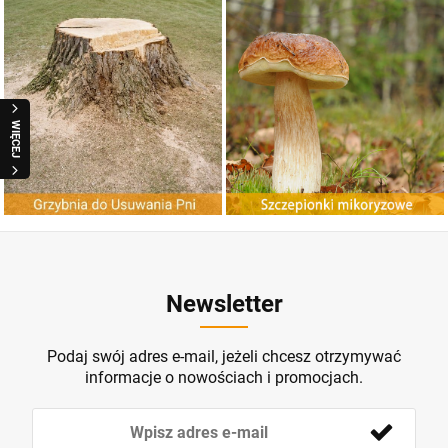
G
r
z
y
b
n
ia
d
o
U
ania
n
Szczepionki Mikoryzowe
suw
P
i
ZOBACZ
ZOBACZ
WIĘCEJ
Newsletter
Podaj swój adres e-mail, jeżeli chcesz otrzymywać
informacje o nowościach i promocjach.