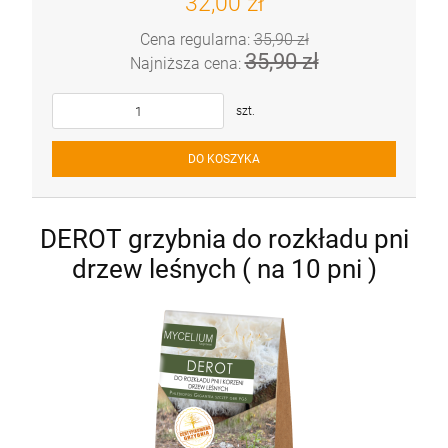
32,00 zł
Cena regularna:
35,90 zł
35,90 zł
Najniższa cena:
szt.
DO KOSZYKA
DEROT grzybnia do rozkładu pni
drzew leśnych ( na 10 pni )