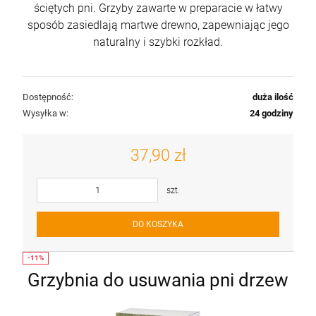
ściętych pni. Grzyby zawarte w preparacie w łatwy
Grzybnia Kurka - Pieprznik jadalny
Grzybnia Kurka - Pieprznik jadalny
sposób zasiedlają martwe drewno, zapewniając jego
naturalny i szybki rozkład.
25,00 zł
25,00 zł
Cena regularna:
Cena regularna:
27,90 zł
27,90 zł
25,90 zł
25,90 zł
Najniższa cena:
Najniższa cena:
Dostępność:
duża ilość
Wysyłka w:
24 godziny
szt.
szt.
DO KOSZYKA
DO KOSZYKA
37,90 zł
szt.
DO KOSZYKA
Grzybnia do usuwania pni drzew